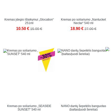
Kremas įdegio išlaikymui „Glocation“
Kremas po soliariumo „Nantucket
251ml
Nectar“ 540 ml
10.50 €
18.90 €
15.00 €
27.00 €
Kremas po soliariumo „SEASIDE
NANO dantų šepetėlis banguotas
SUNSET“ 540 ml
(baltas/juodi šereliai)