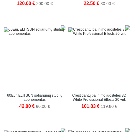
120.00 €
22.50 €
200.00 €
30.00 €
60Eur. ELITSUN soliariumų studijų
Crest dantų balinimo juostelės 3D
abonementas
White Professional Effects 20 vnt.
42.00 €
101.83 €
60.00 €
119.80 €