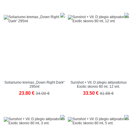
Soliariumo kremas „Down Right Dark“
Sunshot + Vit. D įdegio aktyvatorius
295ml
Exotic skonio 80 ml, 12 vnt.
23.80 €
33.50 €
34.00 €
41.88 €